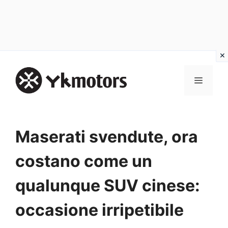
Vai
al
MENU
contenuto
Maserati svendute, ora
costano come un
qualunque SUV cinese:
occasione irripetibile