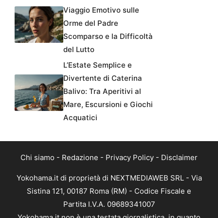
Viaggio Emotivo sulle
Orme del Padre
Scomparso e la Difficoltà
del Lutto
L’Estate Semplice e
Divertente di Caterina
Balivo: Tra Aperitivi al
Mare, Escursioni e Giochi
Acquatici
Chi siamo
-
Redazione
-
Privacy Policy
-
Disclaimer
Yokohama.it di proprietà di NEXTMEDIAWEB SRL - Via
Sistina 121, 00187 Roma (RM) - Codice Fiscale e
Partita I.V.A. 09689341007
Yokohama.it non è una testata giornalistica, in quanto