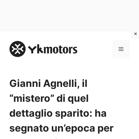
Vai
al
MENU
contenuto
Gianni Agnelli, il
“mistero” di quel
dettaglio sparito: ha
segnato un’epoca per