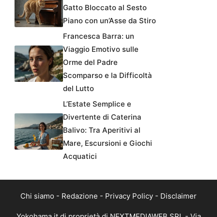
Gatto Bloccato al Sesto
Piano con un’Asse da Stiro
Francesca Barra: un
Viaggio Emotivo sulle
Orme del Padre
Scomparso e la Difficoltà
del Lutto
L’Estate Semplice e
Divertente di Caterina
Balivo: Tra Aperitivi al
Mare, Escursioni e Giochi
Acquatici
Chi siamo
-
Redazione
-
Privacy Policy
-
Disclaimer
Yokohama.it di proprietà di NEXTMEDIAWEB SRL - Via