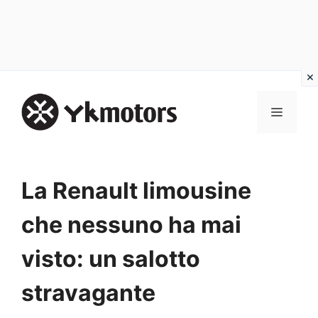
Vai
al
MENU
contenuto
La Renault limousine
che nessuno ha mai
visto: un salotto
stravagante