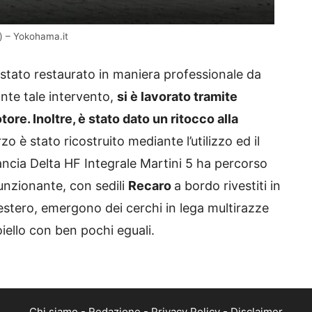
s) – Yokohama.it
 stato restaurato in maniera professionale da
ante tale intervento,
si è lavorato tramite
tore. Inoltre, è stato dato un ritocco alla
rzo è stato ricostruito mediante l’utilizzo ed il
ancia Delta HF Integrale Martini 5 ha percorso
unzionante, con sedili
Recaro
a bordo rivestiti in
l’estero, emergono dei cerchi in lega multirazze
oiello con ben pochi eguali.
Chi siamo
-
Redazione
-
Privacy Policy
-
Disclaimer