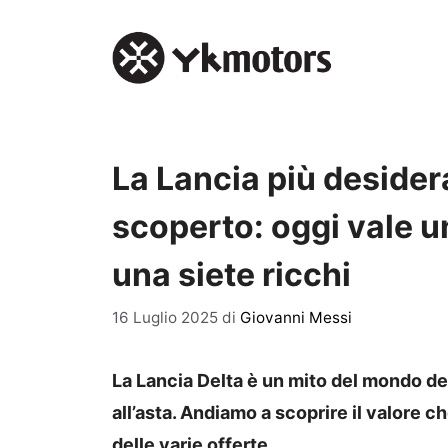
Vai
al
contenuto
La Lancia più desider
scoperto: oggi vale u
una siete ricchi
16 Luglio 2025
di
Giovanni Messi
La Lancia Delta è un mito del mondo dei
all’asta. Andiamo a scoprire il valore 
delle varie offerte.