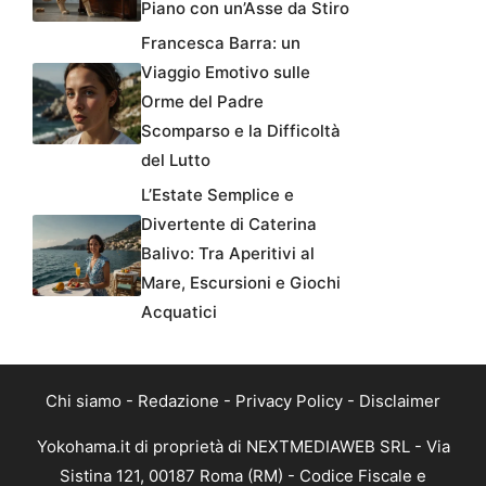
Piano con un’Asse da Stiro
Francesca Barra: un
Viaggio Emotivo sulle
Orme del Padre
Scomparso e la Difficoltà
del Lutto
L’Estate Semplice e
Divertente di Caterina
Balivo: Tra Aperitivi al
Mare, Escursioni e Giochi
Acquatici
Chi siamo
-
Redazione
-
Privacy Policy
-
Disclaimer
Yokohama.it di proprietà di NEXTMEDIAWEB SRL - Via
Sistina 121, 00187 Roma (RM) - Codice Fiscale e