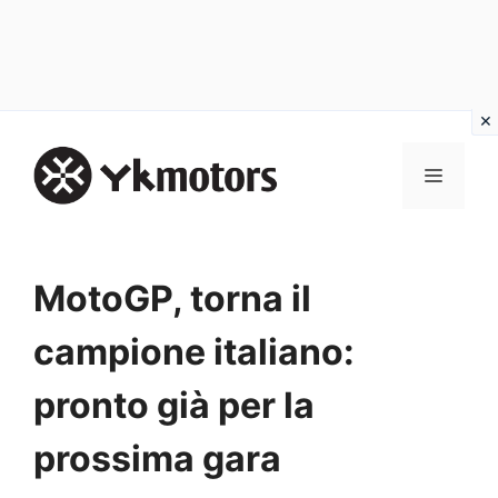
Vai
al
MENU
contenuto
MotoGP, torna il
campione italiano:
pronto già per la
prossima gara