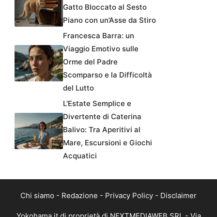
Gatto Bloccato al Sesto
Piano con un’Asse da Stiro
Francesca Barra: un
Viaggio Emotivo sulle
Orme del Padre
Scomparso e la Difficoltà
del Lutto
L’Estate Semplice e
Divertente di Caterina
Balivo: Tra Aperitivi al
Mare, Escursioni e Giochi
Acquatici
Chi siamo
-
Redazione
-
Privacy Policy
-
Disclaimer
Yokohama.it di proprietà di NEXTMEDIAWEB SRL - Via