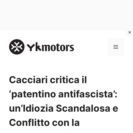
Vai
al
MENU
contenuto
Cacciari critica il
‘patentino antifascista’:
un’Idiozia Scandalosa e
Conflitto con la