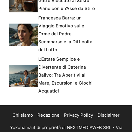
Gatto Bloccato al Sesto
Piano con un’Asse da Stiro
Francesca Barra: un
Viaggio Emotivo sulle
Orme del Padre
Scomparso e la Difficoltà
del Lutto
L’Estate Semplice e
Divertente di Caterina
Balivo: Tra Aperitivi al
Mare, Escursioni e Giochi
Acquatici
Chi siamo
-
Redazione
-
Privacy Policy
-
Disclaimer
Yokohama.it di proprietà di NEXTMEDIAWEB SRL - Via