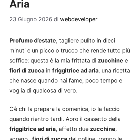
Aria
23 Giugno 2026
di
webdeveloper
Profumo d’estate
, tagliere pulito in dieci
minuti e un piccolo trucco che rende tutto più
soffice: questa è la mia frittata di
zucchine
e
fiori di zucca
in
friggitrice ad aria
, una ricetta
che nasce quando hai fame, poco tempo e
voglia di qualcosa di vero.
C’è chi la prepara la domenica, io la faccio
quando rientro tardi. Apro il cassetto della
friggitrice ad aria
, affetto due
zucchine
,
sgrano i
fiori di zucca
dal polline, rompo le