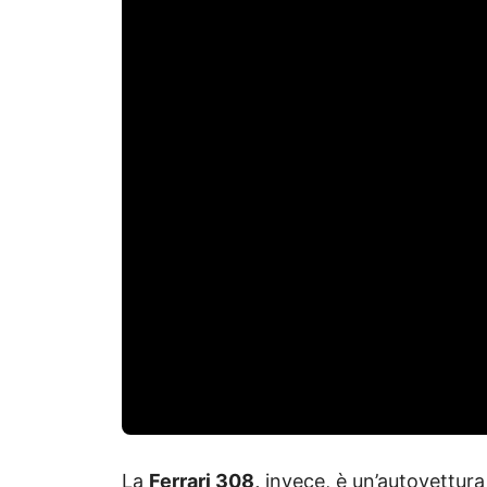
La
Ferrari 308,
invece, è un’autovettura 