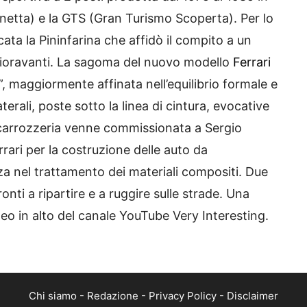
inetta) e la GTS (Gran Turismo Scoperta). Per lo
icata la Pininfarina che affidò il compito a un
Fioravanti. La sagoma del nuovo modello
Ferrari
”, maggiormente affinata nell’equilibrio formale e
terali, poste sotto la linea di cintura, evocative
a carrozzeria venne commissionata a Sergio
rrari per la costruzione delle auto da
a nel trattamento dei materiali compositi. Due
pronti a ripartire e a ruggire sulle strade. Una
eo in alto del canale YouTube Very Interesting.
Chi siamo
-
Redazione
-
Privacy Policy
-
Disclaimer