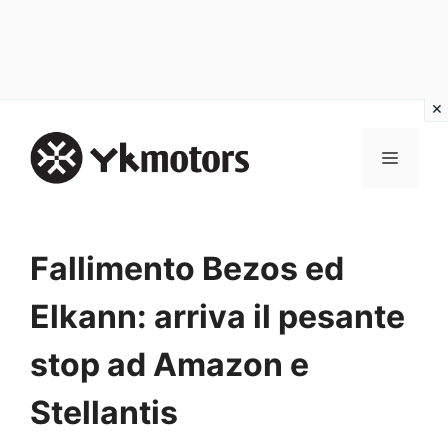
Vai
al
MENU
contenuto
Fallimento Bezos ed
Elkann: arriva il pesante
stop ad Amazon e
Stellantis