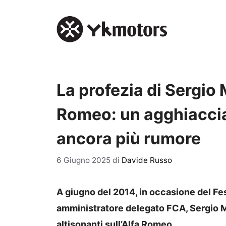
Vai
al
contenuto
La profezia di Sergio 
Romeo: un agghiaccian
ancora più rumore
6 Giugno 2025
di
Davide Russo
A giugno del 2014, in occasione del Fes
amministratore delegato FCA, Sergio Ma
altisonanti sull’Alfa Romeo.