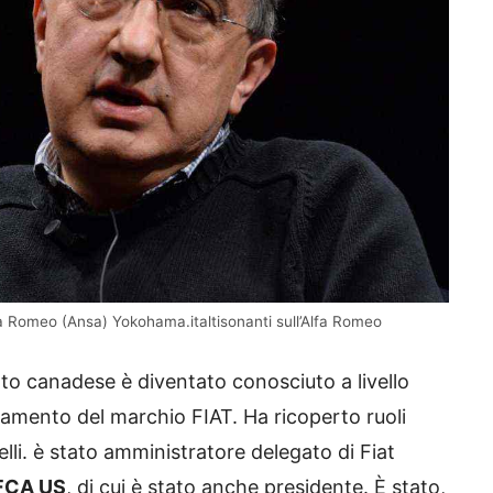
lfa Romeo (Ansa) Yokohama.italtisonanti sull’Alfa Romeo
zato canadese è diventato conosciuto a livello
vamento del marchio FIAT. Ha ricoperto ruoli
lli. è stato amministratore delegato di Fiat
 FCA US
, di cui è stato anche presidente. È stato,